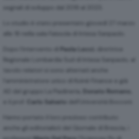
segnali di sviluppo dal 2019 al 2023.
Lo studio è stato presentato giovedì 27 marzo
alle 18 nella sala Faissola di Intesa Sanpaolo.
Dopo l’intervento di
Paola Lecci
, direttrice
Regionale Lombardia Sud di Intesa Sanpaolo, al
tavolo relatori si sono alternati anche
l’amministratore unico di Koiné Finance e già
AD del gruppo La Piadineria,
Donato Romano,
e
il prof.
Carlo Salvato
dell’Università Bocconi.
Hanno portato il loro prezioso contributo
anche gli editorialisti del Giornale di Brescia, i
professori
Mario Del Pero
(Sciences Po di