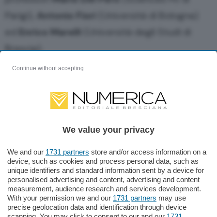
Parigi),
Antonio Fiori
(Università di Bologna)
ed
Enrico Marelli
(Università degli Studi di
Brescia).
Continue without accepting
Tutti i d
ati della ricerca sono raccolti in un
report, disponibile in edicola e online.
Vai alla registrazione dell'evento
We value your privacy
We and our
1731 partners
store and/or access information on a
device, such as cookies and process personal data, such as
unique identifiers and standard information sent by a device for
Accedi al report online
personalised advertising and content, advertising and content
measurement, audience research and services development.
Categorie
With your permission we and our
1731 partners
may use
precise geolocation data and identification through device
scanning. You may click to consent to our and our
1731