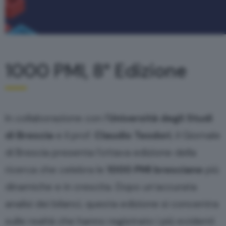
1000 PMI, 8° Edizione
In collaborazione con l'
Università degli Studi
di Brescia
e il prof.
Claudio Teodori
, il Giornale
di Brescia presenta l'ottava edizione della
ricerca che celebra le
1000 PMI bresciane
più
dinamiche e in crescita. Dopo un’accurata
analisi dei bilanci, questa edizione si concentra
sulle realtà che hanno registrato i
più evidenti