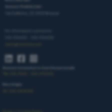
Annunci Pubblicitari
Via Solferino, 22
25121 Brescia
Per informazioni e preventivi:
030 3740210 -
030 3740228
clienti@numerica.com
Annunci economici e ricerche personale
Tel.
030 37401 - 030 3772300
Necrologie
Tel. 030 2405048
Privacy
|
Cookie Policy