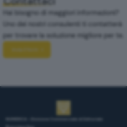
Contattaci
Hai bisogno di maggiori informazioni?
Uno dei nostri consulenti ti contatterà
per trovare la soluzione migliore per te.
Invia il form
NUMERICA - Divisione Commerciale di Editoriale
Bresciana Spa